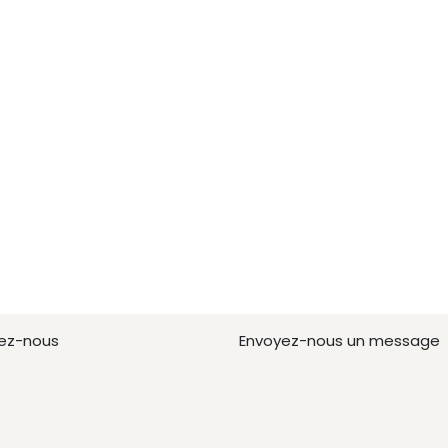
ez-nous
Envoyez-nous un message
(0)660023814
meeexpertise@gmail.