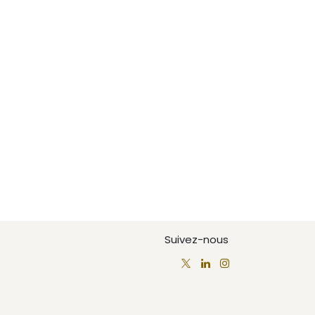
Suivez-nous
c​om