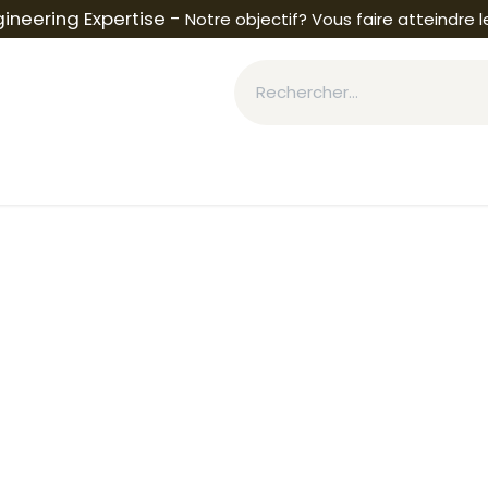
ineering Expertise -
Notre objectif? Vous faire atteindre l
éférences
Aide
Tickets SAV
Événements
Socié